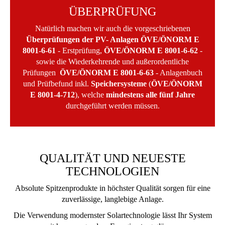
ÜBERPRÜFUNG
Natürlich machen wir auch die vorgeschriebenen
Überprüfungen der PV- Anlagen
ÖVE/ÖNORM E
8001-6-61
- Erstprüfung,
ÖVE/ÖNORM E 8001-6-62
-
sowie die Wiederkehrende und außerordentliche
Prüfungen
ÖVE/ÖNORM E 8001-6-63
- Anlagenbuch
und Prüfbefund inkl.
Speichersysteme
(
ÖVE/ÖNORM
E 8001-4-712
), welche
mindestens
alle fünf Jahre
durchgeführt werden müssen.
QUALITÄT UND NEUESTE
TECHNOLOGIEN
Absolute Spitzenprodukte in höchster Qualität sorgen für eine
zuverlässige, langlebige Anlage.
Die Verwendung modernster Solartechnologie lässt Ihr System